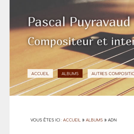
Pascal Puyravaud
Compositeur et inte
ACCUEIL
ALBUMS
AUTRES COMPOSITI
»
»
VOUS ÊTES ICI :
ACCUEIL
ALBUMS
ADN