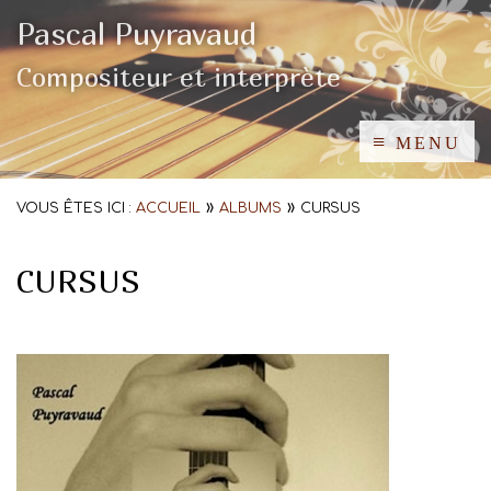
Pascal Puyravaud
Compositeur et interprète
≡
MENU
»
»
VOUS ÊTES ICI :
ACCUEIL
ALBUMS
CURSUS
CURSUS